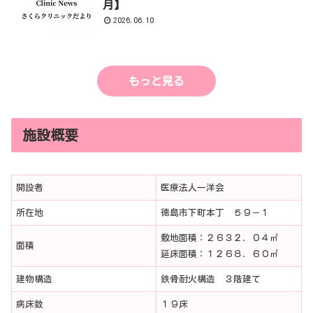
月】
2026.06.10
もっと見る
施設概要
開設者
医療法人一洋会
所在地
徳島市下町本丁 ５９－１
敷地面積：２６３２．０４㎡
面積
延床面積：１２６８．６０㎡
建物構造
鉄骨耐火構造 ３階建て
病床数
１９床