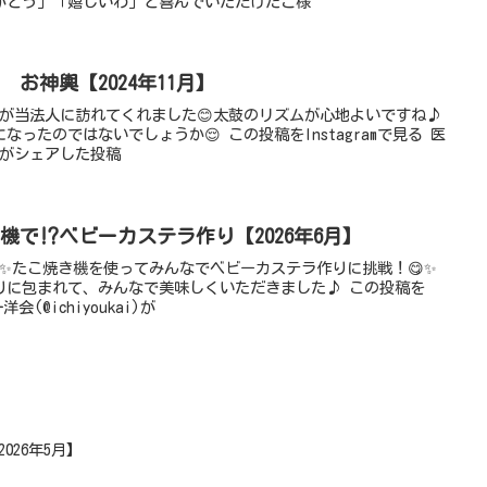
がとう」「嬉しいわ」と喜んでいただけたご様
日 お神輿【2024年11月】
輿が当法人に訪れてくれました😊太鼓のリズムが心地よいですね♪
ったのではないでしょうか😌 この投稿をInstagramで見る 医
ai)がシェアした投稿
焼き機で⁉ベビーカステラ作り【2026年6月】
✨たこ焼き機を使ってみんなでベビーカステラ作りに挑戦！😋✨
りに包まれて、みんなで美味しくいただきました♪ この投稿を
洋会(@ichiyoukai)が
2026年5月】