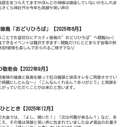
鳥居をあつらえてます🤲ほんとの神様は鎮座していないかもしれま
さくら神社⛩️🌸今年も笑顔や笑い声の
ティ徳島「おどりひろば」【2025年8月】
うことでお盆初日にアスティ徳島の”おどりひろば”へ観覧Go💨
覧できるイベントは贅沢すぎます✨観覧だけにとどまらず会場の熱
加❗️皆様も楽しんでおられるご様子でなり
敬老会【2022年9月】
居者様の健康と長寿を願って紅白饅頭と抹茶オレをご用意させてい
で綺麗にしとんな～」「こんなんくれるん？ありがとう」と笑顔を
上がっていただくことが出来たと思います。
るひととき【2025年12月】
ンゴ大会では、「よし、開いた！」「次は何番が来るん？」など、あ
え、その場は笑顔と笑い声に包まれていました😆💕景品のお菓子