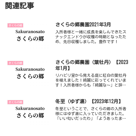
関連記事
さくらの郷農園2021年3月
さくらの郷
入所者様と一緒に成長を楽しんできたス
ナックエンドウが収穫の時期となったた
め、先日収穫しました。豊作です！
さくらの郷農園（葉牡丹）【2023
さくらの郷
年1月】
リハビリ室から見える庭に紅白の葉牡丹
を植えました！綺麗に彩ってくれていま
す！入所者様からも「綺麗な～」と評判
です！
冬至（ゆず湯）【2023年12月】
さくらの郷
冬至ということで、さくらの郷の入所者
様にはゆず湯に入っていただきました。
「いい匂いだったわ」「ようあったまっ
たわ」と、頬を赤くして笑顔で話されて
いました。寒くなってきましたが、入所
者の皆様が健康で過ごされることを願い