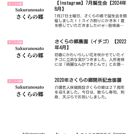
ます。
【Instagram】7月誕生会【2024年
さくらの郷
8月】
7月27日土曜日、さくらの郷で誕生会を開
催しました！！スイカ割りにかき氷！夏
を感じていただきました🍉🍧✨皆様楽し
そうに取り組まれ、笑顔溢れる誕生会と
なりました😁 この投稿をInstagramで見
る 医療法人 一洋会(@ichiyoukai)
さくらの郷農園（イチゴ）【2022
さくらの郷
年4月】
初春にかわいらしい花を咲かせていたイ
チゴに立派な実がつきました。入所者様
には「綺麗なんができとんで」とお褒め
の言葉をいただきました。収穫を楽しみ
に胸を弾ませていましたが、その矢先に
事件は起きました。はじめにイチゴを口
2020年さくらの郷開所記念御膳
さくらの郷
にしたのは入所者様でも職
介護老人保健施設さくらの郷は２７周年
を迎えました。今日は、散らし寿司、刺
身、天ぷらでお祝いしました。