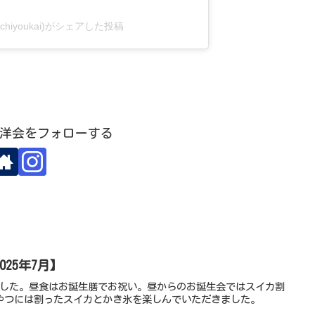
chiyoukai)がシェアした投稿
洋会をフォローする
25年7月】
ました。昼食はお誕生膳でお祝い。昼からのお誕生会ではスイカ割
やつには割ったスイカとかき氷を楽しんでいただきました。