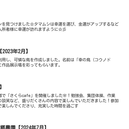
】
シを見つけました☆タマムシは幸運を運び、金運がアップするなど
入所者様に幸運が訪れますように☆彡
023年2月】
利用し、可憐な鳥を作成しました。名前は「幸の鳥（コウノド
に作品展示場を彩ってもらいます。
月】
で「さくらcafe」を開催しました🌸！勉強会、集団体操、作業
の談笑など、盛りだくさんの内容で楽しんでいただきました！参加
で楽しんでくださり、充実した時間を過ごす
の郷農園【2024年7月】